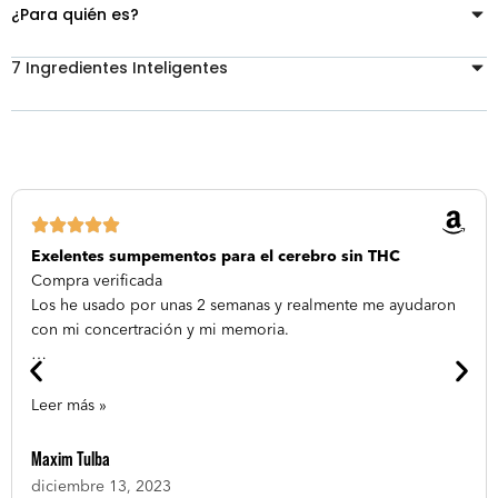
¿Para quién es?
7 Ingredientes Inteligentes
M
Exelentes sumpementos para el cerebro sin THC
a
Compra verificada
x
Los he usado por unas 2 semanas y realmente me ayudaron
i
con mi concertración y mi memoria.
m
…
T
u
Leer más »
l
b
Maxim Tulba
a
diciembre 13, 2023