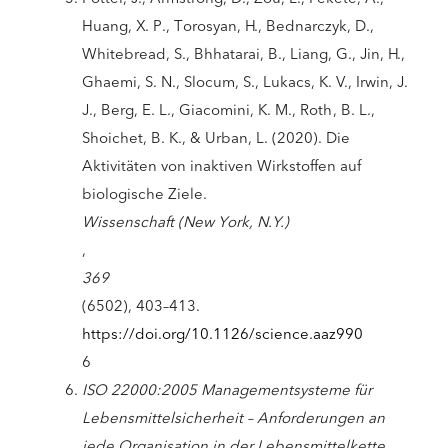
Huang, X. P., Torosyan, H., Bednarczyk, D.,
Whitebread, S., Bhhatarai, B., Liang, G., Jin, H.,
Ghaemi, S. N., Slocum, S., Lukacs, K. V., Irwin, J.
J., Berg, E. L., Giacomini, K. M., Roth, B. L.,
Shoichet, B. K., & Urban, L. (2020). Die
Aktivitäten von inaktiven Wirkstoffen auf
biologische Ziele.
Wissenschaft (New York, N.Y.)
,
369
(6502), 403–413.
https://doi.org/10.1126/science.aaz990
6
ISO 22000:2005 Managementsysteme für
Lebensmittelsicherheit – Anforderungen an
jede Organisation in der Lebensmittelkette
.