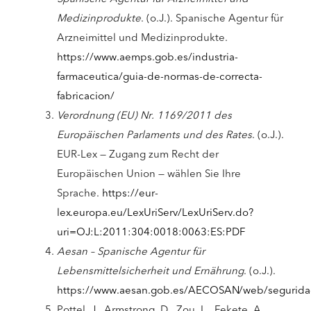
Medizinprodukte
. (o.J.). Spanische Agentur für
Arzneimittel und Medizinprodukte.
https://www.aemps.gob.es/industria-
farmaceutica/guia-de-normas-de-correcta-
fabricacion/
Verordnung (EU) Nr. 1169/2011 des
Europäischen Parlaments und des Rates
. (o.J.).
EUR-Lex — Zugang zum Recht der
Europäischen Union — wählen Sie Ihre
Sprache.
https://eur-
lex.europa.eu/LexUriServ/LexUriServ.do?
uri=OJ:L:2011:304:0018:0063:ES:PDF
Aesan – Spanische Agentur für
Lebensmittelsicherheit und Ernährung
. (o.J.).
https://www.aesan.gob.es/AECOSAN/web/seguridad_a
Pottel, J., Armstrong, D., Zou, L., Fekete, A.,