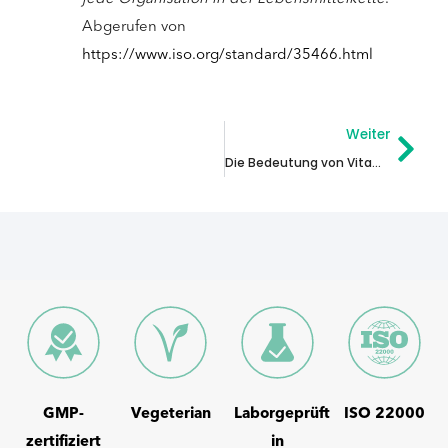
Abgerufen von
https://www.iso.org/standard/35466.html
Näc
Weiter
Die Bedeutung von Vitamin B
GMP-
Vegeterian
Laborgeprüft
ISO 22000
zertifiziert
in